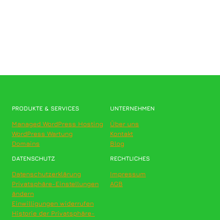
PRODUKTE & SERVICES
UNTERNEHMEN
Managed WordPress Hosting
Über uns
WordPress Wartung
Kontakt
Domains
Blog
DATENSCHUTZ
RECHTLICHES
Datenschutzerklärung
Impressum
Privatsphäre-Einstellungen
AGB
ändern
Einwilligungen widerrufen
Historie der Privatsphäre-