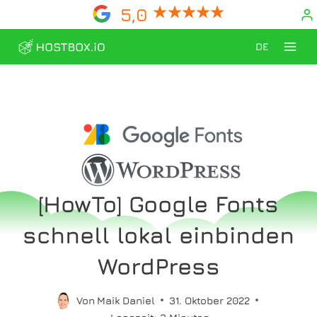
Zum
5,0
Inhalt
DE
springen
[HowTo] Google Fonts
schnell lokal einbinden
WordPress
Von
Maik Daniel
31. Oktober 2022